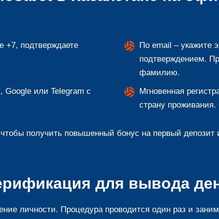
е +7, подтверждаете
По email – укажите 
подтверждением. Пр
фамилию.
 Google или Telegram с
Мгновенная регистра
страну проживания.
, чтобы получить повышенный бонус на первый депозит
ерификация для вывода ден
ение личности. Процедура проводится один раз и занима