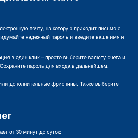
электронную почту, на которую приходит письмо с
идумайте надежный пароль и введите ваше имя и
ция в один клик – просто выберите валюту счета и
 Сохраните пароль для входа в дальнейшем.
 или дополнительные фриспины. Также выберите
ег
ет от 30 минут до суток: