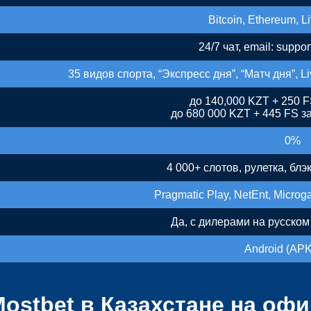
Bitcoin, Ethereum, Li
24/7 чат, email:
suppor
35 видов спорта, “Экспресс дня”, “Матч дня”, L
до 140,000 KZT + 250 
до 680 000 KZT + 445 FS з
0%
4 000+ слотов, рулетка, блэ
Pragmatic Play, NetEnt, Microg
Да, с дилерами на русском
Android (APK
Mostbet в Казахстане на оф