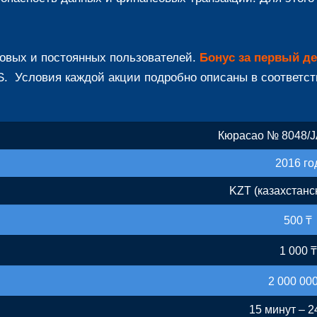
новых и постоянных пользователей.
Бонус за первый де
 FS. Условия каждой акции подробно описаны в соответ
Кюрасао № 8048/J
2016 го
KZT (казахстанс
500 ₸
1 000 ₸
2 000 000
15 минут – 2