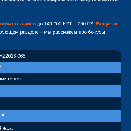
позит в казино
до 140 000 KZT + 250 FS.
Бонус за
ствующем разделе – мы расскажем про бонусы
AZ2016-065
д
кий тенге)
 ₸
4 часа