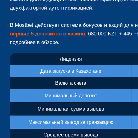
двухфакторной аутентификацией.
В Mostbet действует система бонусов и акций для 
первые 5 депозитов в казино
: 680 000 KZT + 445
подробнее в обзоре.
Лицензия
Дата запуска в Казахстане
Валюта счета
Минимальный депозит
Минимальная сумма вывода
Максимальный вывод за транзакцию
Среднее время вывода