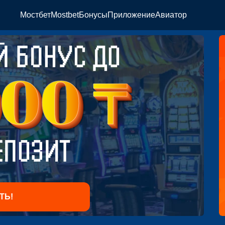
Мостбет
Mostbet
Бонусы
Приложение
Авиатор
ТЬ!