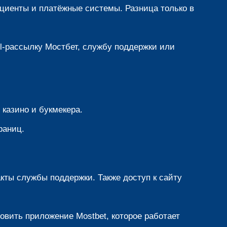
ициенты и платёжные системы. Разница только в
il-рассылку Мостбет, службу поддержки или
казино и букмекера.
раниц.
кты службы поддержки. Также доступ к сайту
овить приложение Mostbet, которое работает