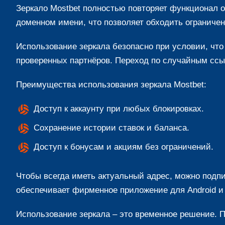
Зеркало Mostbet полностью повторяет функционал о
доменном имени, что позволяет обходить ограничен
Использование зеркала безопасно при условии, что
проверенных партнёров. Переход по случайным ссы
Преимущества использования зеркала Mostbet:
Доступ к аккаунту при любых блокировках.
Сохранение истории ставок и баланса.
Доступ к бонусам и акциям без ограничений.
Чтобы всегда иметь актуальный адрес, можно подпи
обеспечивает фирменное приложение для Android и i
Использование зеркала – это временное решение. П